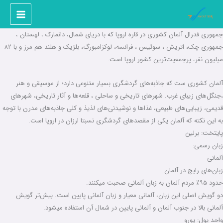
رش
ه
حتوا
جمهوری فدرال آلمان کشوری در قاره اروپا که با دریای شمال، دانمارک ، لهستان ،
جمهوری چک، اتریش ، سوئیس ، فرانسه، لوکزامبورگ، بلژیک و هلند هم مرز و با ۸۲
میلیون نفر، پرجمعیت‌ترین کشور اروپا است.
آلمان کشوری ست که جاذبه‌های گردشگری بسیار متنوعی دارد؛ از موسیقی و هنر
،جنگل‌های زیبای غرب. شهرهای تاریخی و ساحلی ، قلعه‌ها و آثار تاریخی، شهرهای
قدیمی، زیبایی‌های طبیعی، غذاها و نوشیدنی‌های لذیذ و کلی جاذبه‌های مدرن با توجه
به این نکته که آلمان یکی از مقصدهای گردشگری نسبتا ارزان در اروپا است.
پایتخت: برلین
زبان رسمی:
آلمانی
زبان‌های رایج در آلمان
حدود ۹۵٪ مردم آلمان به زبان آلمانی صحبت میکنند.
دو گویش اصلی این زبان، آلمانی معیار و زبان آلمانی پایین است. بیش‌تر گویش‌
آلمانی بالا در جنوب آلمان و آلمانی پایین در شمال آن استفاده میشود.
واحد پول: یورو